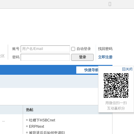
切
换
到
宽
版
账号
自动登录
找回密码
社区
密码
立即注册
登录
快捷导航
最新回复
用微信扫一扫
互动赢积分
热帖
..
吐槽下HSBCnet
ERPNext
被辞退后后如何申请EI