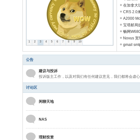
y
在加拿大玩
CRS 2.
A2000 Mo
宝塔邮局
畅网W680
Novus 
1
2
3
4
5
6
7
8
9
10
gmail sm
公告
建议与投诉
投诉版主工作，以及对我们有任何建议意见，我们都将会虚心
讨论区
闲聊天地
NAS
理财投资