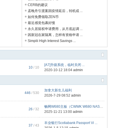
CERB的建议
孟晚舟引渡案因疫情延后，转机或 ...
如何免费领取ZEN币
最近感觉包裹好慢
永久居留权申请费用，从月底起调 ...
因新冠在家隔离，怎样有资格申请 ...
Simplii High Interest Savings ...
[A7]升级系统，临时关闭 ...
10
/ 10
2020-10-12 18:04
admin
加拿大新生儿福利
446
/ 530
2026-7-29 08:52
admin
畅网W680主板（CWWK W680 NAS） ...
26
/ 32
2025-11-21 13:00
admin
丰业银行Scotiabank Passport Vi ...
37
/ 43