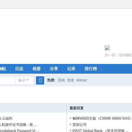
扫一扫，访问微
淘帖
日志
相册
分享
记录
排行榜
热搜:
活动
交友
discuz
帖子
搜
索
最新回复
生儿福利
畅网W680主板（CWWK W680 NAS） .
操作证书攻略 - 基 ...
英国公司
iabank Passport Vi ...
iFAST Global Bank （奕丰环球银 ...