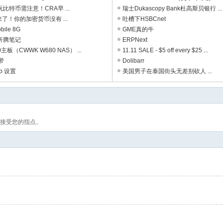
比特币需注意！CRA早 ...
瑞士Dukascopy Bank杜高斯贝银行 ...
0来了！你的加密货币没有 ...
吐槽下HSBCnet
bile 8G
GME真的牛
折腾笔记
ERPNext
主板（CWWK W680 NAS） ...
11.11 SALE - $5 off every $25 ...
宽带
Dolibarr
tp 设置
美国男子在泰国街头无差别砍人 ...
接受您的指点。