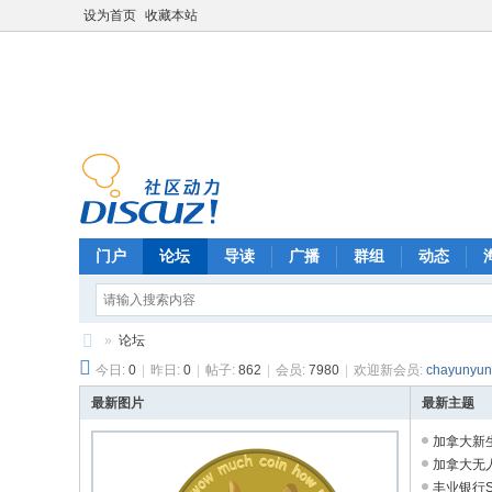
设为首页
收藏本站
门户
论坛
导读
广播
群组
动态
»
论坛
今日:
0
|
昨日:
0
|
帖子:
862
|
会员:
7980
|
欢迎新会员:
chayunyun
F
oo
最新图片
最新主题
ls
加拿大新
加拿大无人机
ba
丰业银行Scot