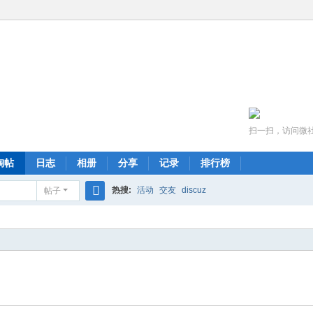
扫一扫，访问微
淘帖
日志
相册
分享
记录
排行榜
热搜:
活动
交友
discuz
帖子
搜
索