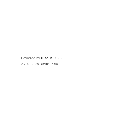
y
Powered by
Discuz!
X3.5
© 2001-2025
Discuz! Team
.