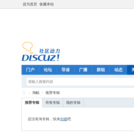
设为首页
收藏本站
门户
论坛
导读
广播
群组
动态
›
淘帖
›
推荐专辑
F
推荐专辑
所有专辑
我的专辑
oo
ls
还没有淘专辑，快来
创建
吧
ba