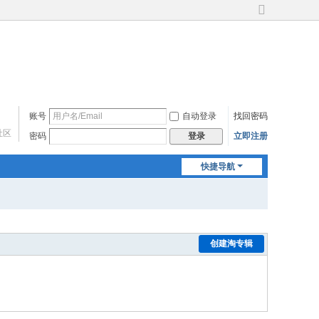
切
换
到
宽
版
账号
自动登录
找回密码
社区
密码
立即注册
登录
快捷导航
创建淘专辑