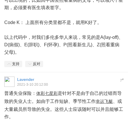
可以出境的，比如回中国去照看重病的父母，可以领六个星
期，必须要有医生填表签字。
Code K： 上面所有分类里都不是，就用K好了。
以上代码中，对我们多伦多华人来说，常见的是A(lay-off)、
D(病假)、E(辞职)、F(怀孕)、P(照看新生儿)、Z(照看重病
父母)。
支持
反对
Lavender
#
7
2021-3-10 20:12:00
普通失业保险：
是针对不是由于自己的过错而导
体彩七星彩
致的失业人士。如由于工作短缺、季节性工作
、或
幸运飞艇
大量裁员所导致的失业。这些人士应该随时可以并且能够工
作。