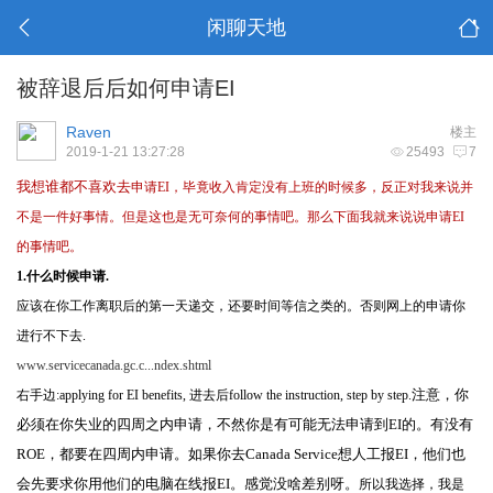
闲聊天地
被辞退后后如何申请EI
Raven
楼主
2019-1-21 13:27:28
25493
7
我想谁都不喜欢去
申请EI，毕竟收入肯定没有上班的时候多，反正对我来说并
不是一件好事情。但是这也是无可奈何的事情吧。那么下面我就来说说申请EI
的事情吧。
1.什么时候申请.
应该在你工作离职后的第一天递交，还要时间等信之类的。否则网上的申请你
进行不下去.
www.servicecanada.gc.c...ndex.shtml
注意，你
右手边:applying for EI benefits, 进去后follow the instruction, step by step.
必须在你失业的四周之内申请，不然你是有可能无法申请到EI的。有没有
ROE，都要在四周内申请。如果你去Canada Service想人工报EI，他们也
会先要求你用他们的电脑在线报EI。感觉没啥差别呀。
所以我选择，我是