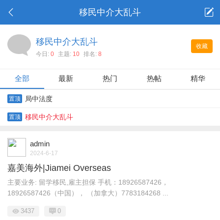
移民中介大乱斗
移民中介大乱斗
收藏
今日:
0
主题:
10
排名:
8
全部
最新
热门
热帖
精华
局中法度
置顶
移民中介大乱斗
置顶
admin
2024-6-17
嘉美海外|Jiamei Overseas
主要业务: 留学移民,雇主担保 手机：18926587426，
18926587426（中国）， （加拿大）7783184268 ...
3437
0