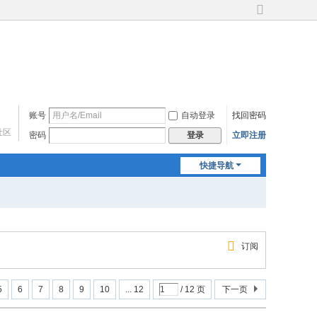
切
换
到
宽
版
账号
自动登录
找回密码
社区
密码
立即注册
登录
快捷导航
订阅
5
6
7
8
9
10
... 12
/ 12 页
下一页