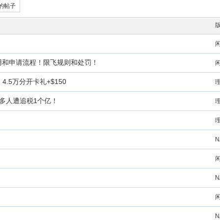
的帖子
费用和申请流程！限飞规则和处罚！
d介绍，4.5万分开卡礼+$150
0多人遭追税1个亿！
N
N
N