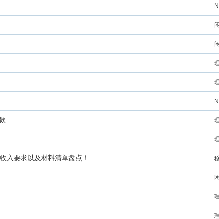
N
N
罚款
、收入要求以及材料清单盘点！