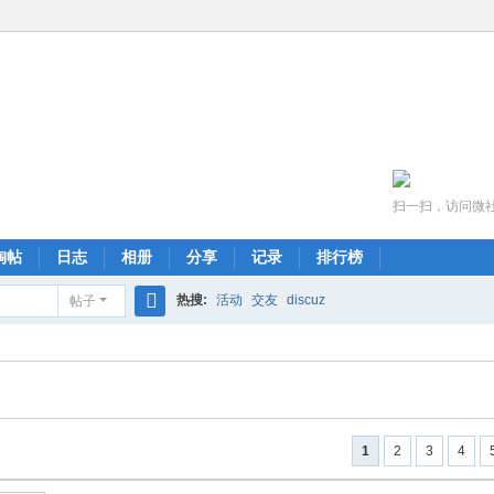
扫一扫，访问微
淘帖
日志
相册
分享
记录
排行榜
热搜:
活动
交友
discuz
帖子
搜
索
1
2
3
4