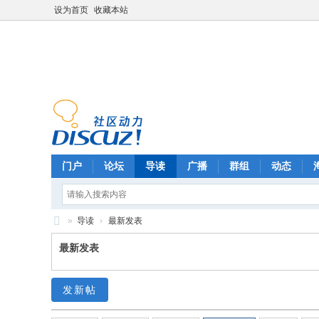
设为首页
收藏本站
门户
论坛
导读
广播
群组
动态
»
导读
›
最新发表
F
最新发表
oo
ls
发新帖
ba