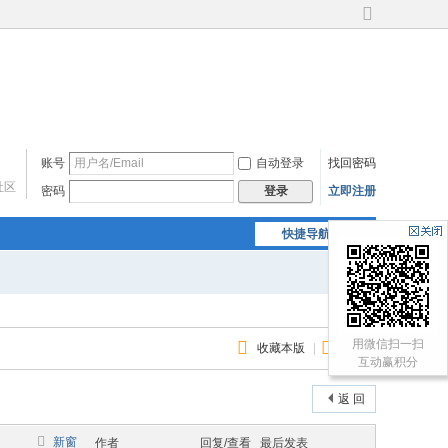
切
换
到
宽
版
账号
自动登录
找回密码
社区
密码
立即注册
登录
快捷导航
用微信扫一扫
收藏本版
|
订阅
互动赢积分
返 回
新窗
作者
回复/查看
最后发表