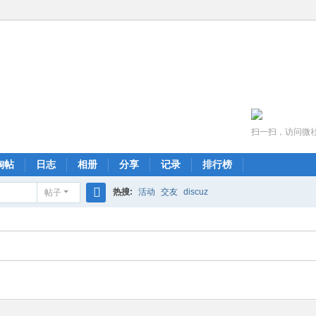
扫一扫，访问微
淘帖
日志
相册
分享
记录
排行榜
热搜:
活动
交友
discuz
帖子
搜
索