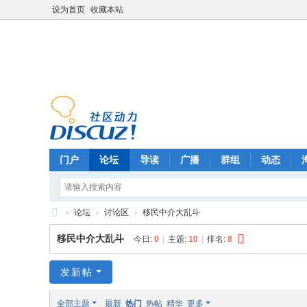
设为首页
收藏本站
门户
论坛
导读
广播
群组
动态
»
论坛
›
讨论区
›
移民中介大乱斗
F
移民中介大乱斗
今日:
0
|
主题:
10
|
排名:
8
oo
ls
发新帖
ba
全部主题
最新
热门
热帖
精华
更多