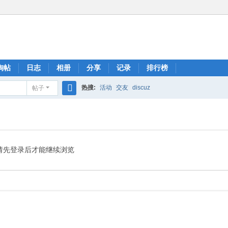
淘帖
日志
相册
分享
记录
排行榜
热搜:
活动
交友
discuz
帖子
搜
索
请先登录后才能继续浏览