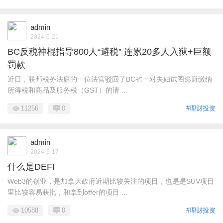
admin
2024-6-21
BC反税神棍指导800人“避税” 连累20多人入狱+巨额
罚款
近日，联邦税务法庭的一位法官驳回了BC省一对夫妇试图逃避缴纳
所得税和商品及服务税（GST）的请 ...
11256
0
#理财投资
admin
2024-6-17
什么是DEFI
Web3的创业，是加拿大政府近期比较关注的项目，也是是SUV项目
里比较容易获批，和拿到offer的项目 ...
10588
0
#理财投资