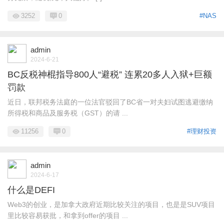
3252
0
#NAS
admin
2024-6-21
BC反税神棍指导800人“避税” 连累20多人入狱+巨额
罚款
近日，联邦税务法庭的一位法官驳回了BC省一对夫妇试图逃避缴纳
所得税和商品及服务税（GST）的请 ...
11256
0
#理财投资
admin
2024-6-17
什么是DEFI
Web3的创业，是加拿大政府近期比较关注的项目，也是是SUV项目
里比较容易获批，和拿到offer的项目 ...